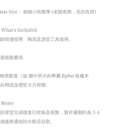
lass Size： 精緻小班教學 (名額有限，先到先得)

at's Included

師現場指導、陶泥及課堂工具借用。

溫燒製費用。

精美配套（如 圖中所示的專屬 Bplus 收藏木
自用或送禮皆大方得體。

otes

於課堂完成後進行乾燥及燒製，製作週期約為 3-4 
成後將通知到大館店自取。
