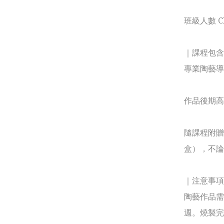
班級人數 C
｜課程包含 Wh
專業陶藝導
作品後期高
隨課程附贈
盒），不論
｜注意事項 N
陶藝作品需
週。燒製完