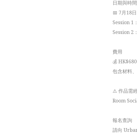
日期與時間

📅 7月18
Session 1
Session 2
費用

💰 HK$68
包含材料、
⚠️ 作品需
Room Soc
報名查詢

請向 Urba