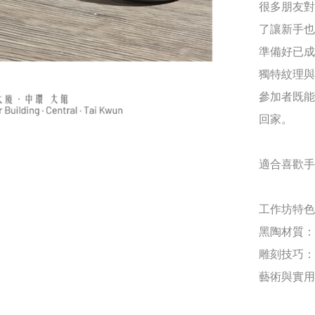
很多朋友對
了讓新手也
準備好已成
獨特紋理與
參加者既能
回家。

適合喜歡手
工作坊特色

黑陶材質：
雕刻技巧：
藝術與實用