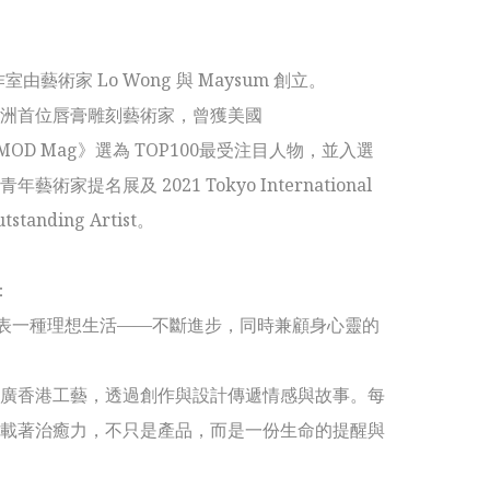
室由藝術家 Lo Wong 與 Maysum 創立。

洲首位唇膏雕刻藝術家，曾獲美國
nMOD Mag》選為 TOP100最受注目人物，並入選
藝術家提名展及 2021 Tokyo International 
utstanding Artist。



表一種理想生活——不斷進步，同時兼顧身心靈的
廣香港工藝，透過創作與設計傳遞情感與故事。每
載著治癒力，不只是產品，而是一份生命的提醒與