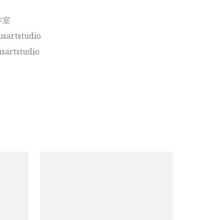
室

artstudio

artstudio
