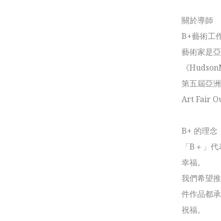
關於導師

B+藝術工作
藝術家是亞
《Hudso
第五屆亞洲青年
Art Fair O
B+ 的理念：
「B＋」代
幸福。

我們希望推
件作品都承
祝福。
