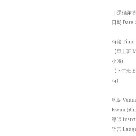
｜課程詳情 Wo
日期 Date
時段 Time 
【早上班 Mor
小時)

【下午班 Eve
時)

地點 Venu
Kwun @urb
導師 Instru
語言 Langu