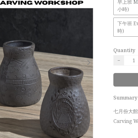
早上班 Mor
小時)
下午班 Eve
時)
Quantity
−
Summary
七月份大館店：
Carving W